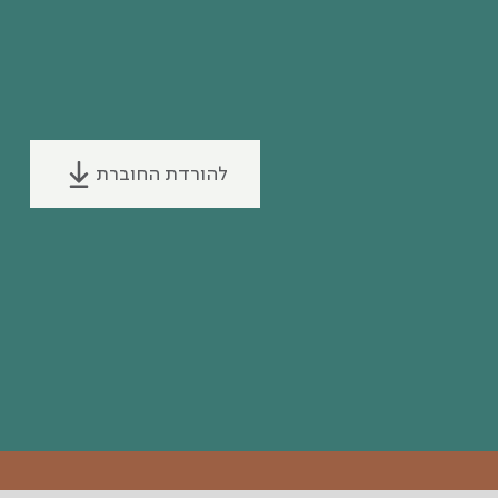
להורדת החוברת