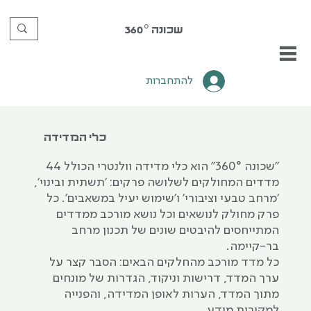
שכונה
360°
להתחברות
כלי המדידה
"שכונה 360°" הוא כלי מדידה וולנטרי הכולל 44
מדדים המחולקים לשלושה פרקים: 'תשתית ובינוי',
'מרחב טבעי וציבורי' ו'שימוש יעיל במשאבים'. כל
פרק מחולק לנושאים וכל נושא מורכב ממדדים
המתייחסים להיבטים שונים של תכנון מרחב
בר-קיימה.
כל מדד מורכב מהחלקים הבאים: הסבר קצר על
ערך המדד, דרישות וניקוד, הגדרות של מונחים
מתוך המדד, הערות לאופן המדידה, והפנייה
למקורות מידע.