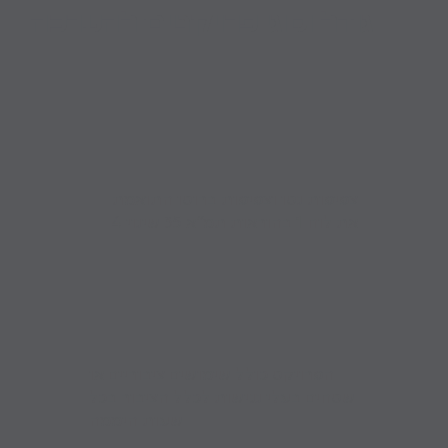
גודל וסוגי פרויקטים להערכה
צפיפות נטו וצפיפות ברוטו התואמת
את לוח 1 בהוראות תמ״א 35 שינוי 4
הפרויקט כולל שימושים ציבוריים או
שטחים בעלי נגישות לכלל הציבור בכל
שעות היממה