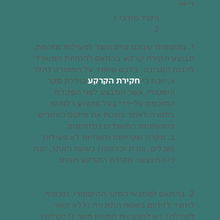
דרישה
ניקוד‭ ‬מירבי >
2
1. במקומות שבהם קיים חשד לפעילות מזהמת,
תבוצע חקירת קרקע בהתאם להנחיות המשרד
להגנת הסביבה, בדגש מיוחד על המפורט להלן:
א. יוכח כי
חקירת הקרקע
כוללת סקר
היסטורי, אשר התבצע לפני הפקדת
התוכנית על-ידי בעל מקצוע רלוונטי,
במטרה לאתר בשטח את מיקום האזורים
והתשתיות החשודים כמזוהמים.
ב. מקרה שקיימות תשתיות לא פעילות
(מכלים, צנרת וכדומה) בשטח האתר, יוכח
כי התבצעה חקירת הקרקע תחתן.
2. בהתאם לממצאי הסקר ההיסטורי, ובכפוף
לחשד לזיהום בשטח התוכנית (ללא קשר
לגודלה), יש לבצע את המצוין מטה (1 נקודה):