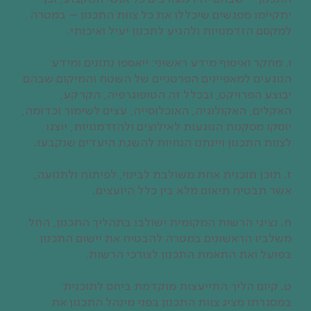
יתקיימו מפגשים שיכללו את כל צוות התכנון – במטרה
למקסם הזדמנויות ולהגיע לתכנון יעיל ואיכותי.
ו. מחקר ואיסוף מידע ראשוני: ייאספו נתונים ומידע
הנוגעים למאפיינים הפרטניים של השטח והמיקום שבהם
יבוצע הפרויקט, ובכלל זה הטופוגרפיה, הקרקע,
האקלים, האקולוגיה, האוכלוסייה, עצים לשימור וכדומה,
יוסקו מסקנות הנוגעות לאילוצים ולהזדמנויות, יוצגו
לצוות התכנון ויינתנו הנחיות להשגת היעדים שנקבעו.
ז. תוכן תוכנית אחת משולבת לבינוי, לפיתוח ולתנועה,
אשר תבטיח תיאום מלא בין כלל היועצים.
ח. נציגי הרשות המקומית ישולבו בתהליך התכנון, החל
משלביו הראשונים במטרה להבטיח את יישום התכנון
בפועל ואת התאמת התכנון לצורכי הרשות.
ט. קיום הליך התייעצות מוקדמת ביחס לתוכנית:
במסגרתו מציג צוות התכנון בפני מינהל התכנון את