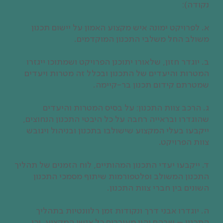
נקודה):
א. לפרויקט ימונה איש מקצוע האמון על יישום תכנון
משולב החל משלבי התכנון המוקדמים.
ב. יוגדר חזון, שלאורו יתוכנן הפרויקט ושמתוכו ייגזרו
המטרות והיעדים של התכנון ובכלל זה מטרות ויעדים
שמטרתם קידום תכנון בר-קיימה.
ג. הרכב צוות התכנון: על בסיס המטרות והיעדים
שהוגדרו ובראייה רחבה על כל היבטי התכנון הנחוצים,
ייקבעו בעלי המקצוע שישולבו בתכנון ובניהול ויגובש
צוות הפרויקט.
ד. ייקבעו יעדי התכנון המהותיים, לוח הזמנים של תהליך
התכנון המשולב ופלטפורמות שיתוף מסמכי התכנון
השונים בין חברי צוות התכנון.
ה. יוגדרו אבני דרך ונקודות זמן רלוונטיות בתהליך
התכנון – שבהם יהיו מעורבים כל אנשי המקצוע, וכן