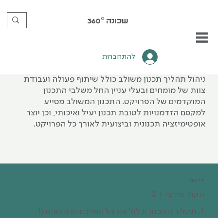
שכונה
360°
תשתית‭ ‬ובינוי
להתחברות
1. תהליך תכנון משולב
ניהול תהליך תכנון משולב כולל שיתוף פעולה ועבודת
צוות של מומחים ובעלי עניין החל משלבי התכנון
המוקדמים של הפרויקט. התכנון המשולב מסייע
למקסם הזדמנויות לטובת תכנון יעיל ואיכותי, וכן יוצר
אופטימיזציה תכנונית וביצועית לאורך כל הפרויקט.
דרישה
ניקוד‭ ‬מירבי > 2
1. תהליך התכנון יכלול את כל המרכיבים הבאים (1