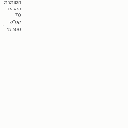
המותרת
היא עד
70
קמ"ש
300 מ'