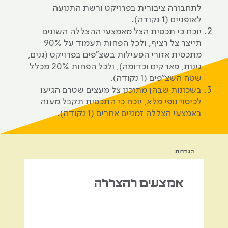
לתחבורה ציבורית בפרויקט ורשת התנועה
לאופניים (1 נקודה).
יוכח כי תכסית הצל מאמצעי ההצללה השונים
תייצר צל רציף, ולכל הפחות תעמוד על 90%
מתכסית אזורי הפעילות בשצ"פים בפרויקט (גנים,
גינות, פארקים וכדומה), ולכל הפחות 20% מכלל
שטח השצ"פים (1 נקודה).
בשכונות שבהן מתוכנן צל מעצים שטרם הגיעו
לכיסוי נופי מלא, יוכח כי התכסית תקבל מענה
באמצעי הצללה זמניים אחרים (1 נקודה).
הגדרות
אמצעים להצללה