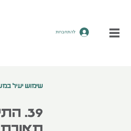
להתחברות
שימוש יעיל במ
39. ה
תאורת 