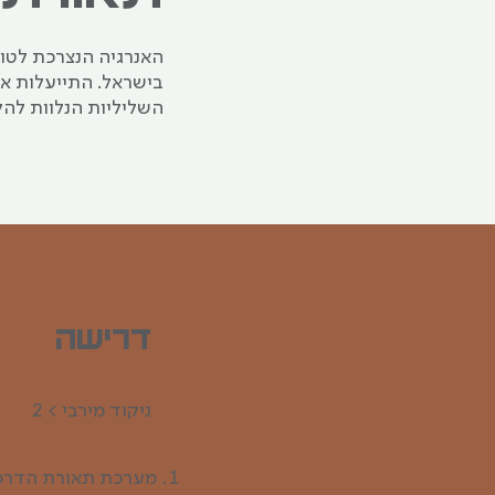
בישראל. התייעלות א
השליליות הנלוות להל
דרישה
ניקוד‭ ‬מירבי > 2