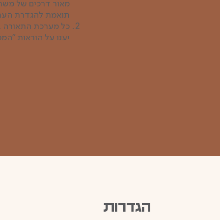
מאור דרכים של משר
תואמת להגדרת הערך הממוצע 
יענו על הוראות "המפרט הטכני עבור
הגדרות