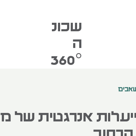
שכונ
ה
360°
שאבים
תייעלות אנרגטית של 
הרחוב