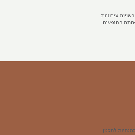
הנצרכת על-ידי רשויות עירוניות
פחתת התופעות
 על כל חלקיו ובהנחיות לתכנון