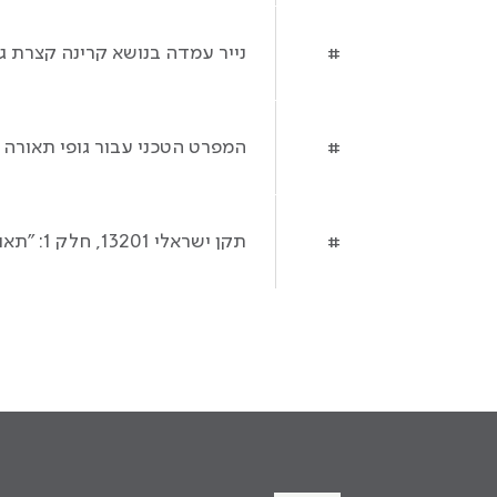
נייר עמדה בנושא קרינה קצרת גל
#
המפרט הטכני עבור גופי תאורה מבוססי LED לדרכים ושטחים פתוחים, משרד הבינ
#
תקן ישראלי 13201, חלק 1: "תאורת דרכים", מכון התקנים הישראלי, 2020.
#