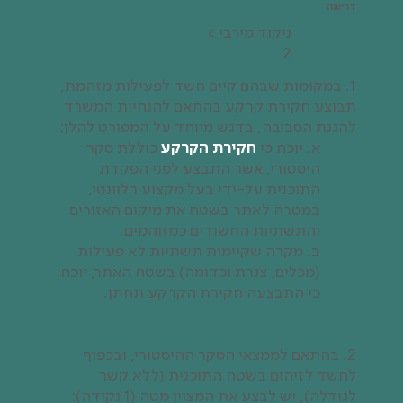
דרישה
ניקוד‭ ‬מירבי >
2
1. במקומות שבהם קיים חשד לפעילות מזהמת,
תבוצע חקירת קרקע בהתאם להנחיות המשרד
להגנת הסביבה, בדגש מיוחד על המפורט להלן:
א. יוכח כי
חקירת הקרקע
כוללת סקר
היסטורי, אשר התבצע לפני הפקדת
התוכנית על-ידי בעל מקצוע רלוונטי,
במטרה לאתר בשטח את מיקום האזורים
והתשתיות החשודים כמזוהמים.
ב. מקרה שקיימות תשתיות לא פעילות
(מכלים, צנרת וכדומה) בשטח האתר, יוכח
כי התבצעה חקירת הקרקע תחתן.
2. בהתאם לממצאי הסקר ההיסטורי, ובכפוף
לחשד לזיהום בשטח התוכנית (ללא קשר
לגודלה), יש לבצע את המצוין מטה (1 נקודה):