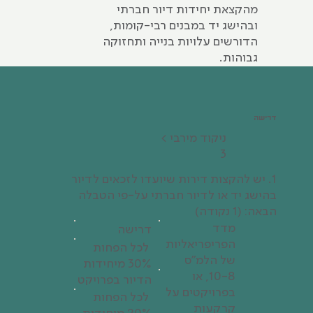
מהקצאת יחידות דיור חברתי
ובהישג יד במבנים רבי-קומות,
הדורשים עלויות בנייה ותחזוקה
גבוהות.
דרישה
ניקוד‭ ‬מירבי >
3
1. יש להקצות דירות שיועדו לזכאים לדיור
בהישג יד או לדיור חברתי על-פי הטבלה
הבאה: (1 נקודה)
מדד
דרישה
הפריפריאליות
לכל הפחות
של הלמ"ס
30% מיחידות
10-8, או
הדיור בפרויקט
בפרויקטים על
לכל הפחות
קרקעות