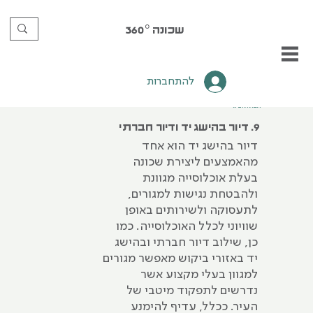
שכונה
360°
להתחברות
תשתית‭ ‬ובינוי
9. דיור בהישג יד ודיור חברתי
דיור בהישג יד הוא אחד
מהאמצעים ליצירת שכונה
בעלת אוכלוסייה מגוונת
ולהבטחת נגישות למגורים,
לתעסוקה ולשירותים באופן
שוויוני לכלל האוכלוסייה. כמו
כן, שילוב דיור חברתי ובהישג
יד באזורי ביקוש מאפשר מגורים
למגוון בעלי מקצוע אשר
נדרשים לתפקוד מיטבי של
העיר. ככלל, עדיף להימנע