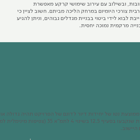
ות, ובשילוב עם עירוב שימושי קרקע מאפשרת
ית צורכי היומיום במרחק הליכה מביתם. חשוב לציין כי
יבת לבוא לידי ביטוי בבניית מגדלים גבוהים, וניתן להגיע
נייה מרקמית נמוכה יחסית.
הממוצעת נטו של יחידות דיור לדונם של הפרויקט תהיה גדולה או
הצפיפויות המינימליות שנקבעו בסעיף 12.5 בשינוי 4 לתמ"א
היישוב.