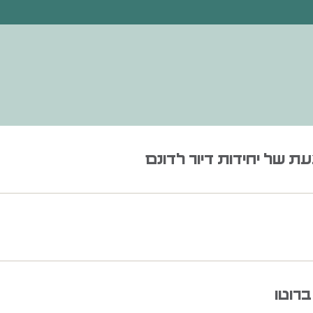
ת של יחידות דיור לדונם
רוטו