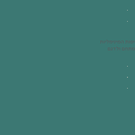
פות המינימליות
ם לאופי המתחם ולדגם