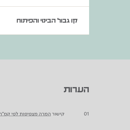
קו גבול הבינוי והפיתוח
הערות
קישור
המרה מצפיפות לפי קמ"ר 
01