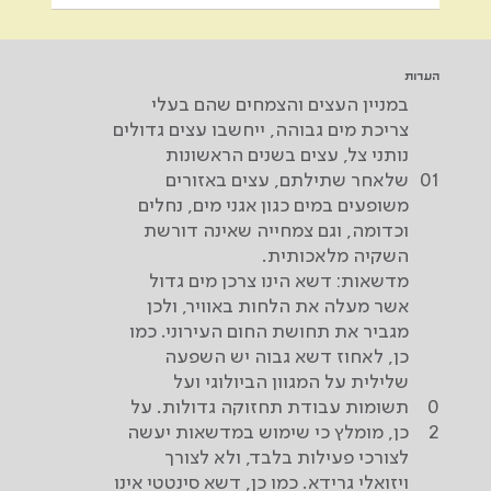
הערות
במניין העצים והצמחים שהם בעלי
צריכת מים גבוהה, ייחשבו עצים גדולים
נותני צל, עצים בשנים הראשונות
01
שלאחר שתילתם, עצים באזורים
משופעים במים כגון אגני מים, נחלים
וכדומה, וגם צמחייה שאינה דורשת
השקיה מלאכותית.
מדשאות: דשא הינו צרכן מים גדול
אשר מעלה את הלחות באוויר, ולכן
מגביר את תחושת החום העירוני. כמו
כן, לאחוז דשא גבוה יש השפעה
שלילית על המגוון הביולוגי ועל
0
תשומות עבודת תחזוקה גדולות. על
2
כן, מומלץ כי שימוש במדשאות יעשה
לצורכי פעילות בלבד, ולא לצורך
ויזואלי גרידא. כמו כן, דשא סינטטי אינו