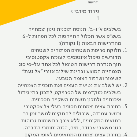
דרישה
ניקוד‭ ‬מירבי >
1
בשלבים א' ו-ב', תנוסח תוכנית גינון וצמחייה
בשצ"פ אשר תכלול התייחסות לכל הפחות ל-6
מהדרישות הבאות (1 נקודה):
חלוקת פריסת השטחים הפתוחים לשטחים
הדורשים טיפול אינטנסיבי לעומת אקסטנסיבי,
תוך הגדרת דרישות הטיפול לכל אחד על-פי סוג
הצמחייה המוצע ובחינת שילוב אזורי "אל געת"
לשימור ושחזור הצומח הטבעי.
יש לשלב את נטיעת העצים ואת תוכנית הצמחייה
בשלבים מוקדמים של הפרויקט, לתכנן בתי גידול
איכותיים ולתכנן תשתית השקייה חסכונית.
בחירת עצים וצמחים חסונים בעלי צל אפקטיבי
וכושר עמידה, שיכולים להתקיים למשך זמן רב
בתנאים המקומיים, ללא צורך בתשומות גבוהות
כגון משאבי עבודה, מים, הזנה וחומרי הדברה.
בחירת עצים וצמחים המתאימים לאופי המקום