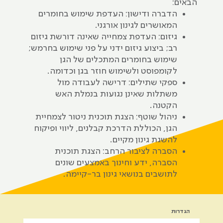
הבאים:
הדברה ודישון: העדפת שימוש בחומרים
המאושרים לגינון אורגני.
גיזום: העדפת צמחייה שאינה דורשת גיזום
רב; ביצוע גיזום ידני על פני שימוש בחרמש;
שימוש בחומרים המתכלים של הגן
לקומפוסט ולשימוש חוזר בגן וכדומה.
ספקי שתילים: דרישה לעבודה מול
משתלות שאינן נגועות בנמלת האש
הקטנה.
ניהול שוטף: הצגת תוכנית ניטור לצמחיית
הגן, הכוללת הדרכת קבלנים, ליווי ופיקוח
להשגת גינון מקיים.
הסברה לציבור הרחב: הצגת תוכנית
הסברה, ידע וחינוך באמצעים שונים
לתושבים בנושאי גינון בר-קיימה.
הגדרות