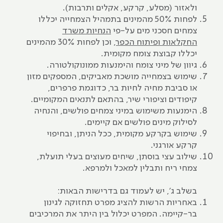
ולאזור (מסלע, קרקע, אקלים ותרבות).
לפחות 50% מהמינים בתמהיל הצמחייה יכללו
צמחים חסכני מים על-פי
הנחיות משרד
החקלאות ופיתוח הכפר
, וכן לפחות 30% מהמינים
יכללו קבוצת צומח מקומית.
גיוון של מיני צומח והימנעות ממונוקולטורה.
שימוש בצמחייה מושכת מאביקים, המספקים מזון
או סביבת מחיה לחיות בר, כדוגמת פרפרים,
קיפודים וציפורי שיר, בהתאם לתנאים המקומיים.
הימנעות משימוש במיני צמחים פולשים, והנחיה
לסילוק מינים פולשים אם קיימים.
שימוש בקרקע מקומית, ככל הניתן, ובחיפוי
קרקע אורגני.
שילוב עצי בוסתן, שיחים מעוצים בעלי תועלת,
צמחי ריח ותבלין למאכל ולמרפא.
בשלב ג', יש לעמוד גם בדרישות הבאות:
באחריות הרשות להציג מפרט תחזוקה לגינון
בר-קיימה. המפרט יכלול בין היתר את המרכיבים